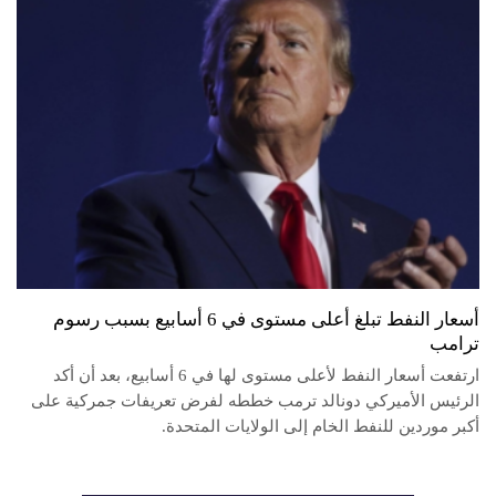
أسعار النفط تبلغ أعلى مستوى في 6 أسابيع بسبب رسوم
ترامب
ارتفعت أسعار النفط لأعلى مستوى لها في 6 أسابيع، بعد أن أكد
الرئيس الأميركي دونالد ترمب خططه لفرض تعريفات جمركية على
أكبر موردين للنفط الخام إلى الولايات المتحدة.