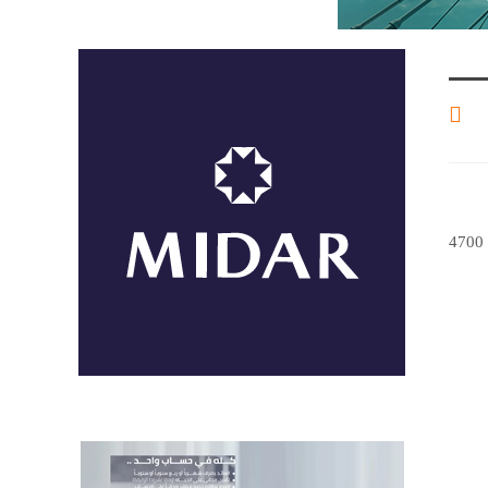
قفزت أسعار الذهب اليوم السبت 12- 4-2025،وسجل عيار 21 الأكثر مبيعًا اليوم نحو 4700