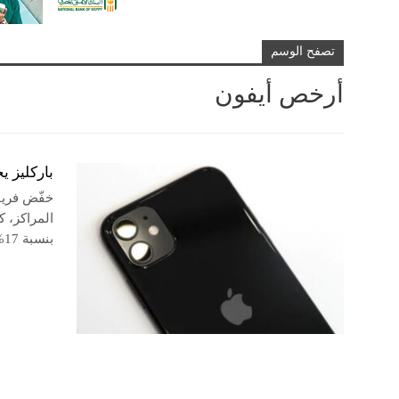
تصفح الوسم
أرخص أيفون
باركليز 
خفّض فريق
بنسبة 17% خلال العام المقبل، بسبب الطلب الضعيف على أحدث أجهزة أيفون