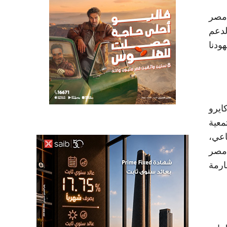
 مصر
لدعم
ودنا
ايرو
معية
اعي،
مصر
ب أكثر من 72 ألف غارم وغارمة