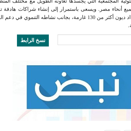
ولية المجتمعية التي يجسدها تعاونه الطويل مع مختلف المن
ميع أنحاء مصر. ويسعى باستمرار إلى إنشاء شراكات هادفة 
تأثيرًا إيجابيًا في المجتمع. وخلال 4 سنوات استطاع سداد ديون أكثر من 130 غارمة، بجانب نشاطه التنموي ف
.
نسخ الرابط