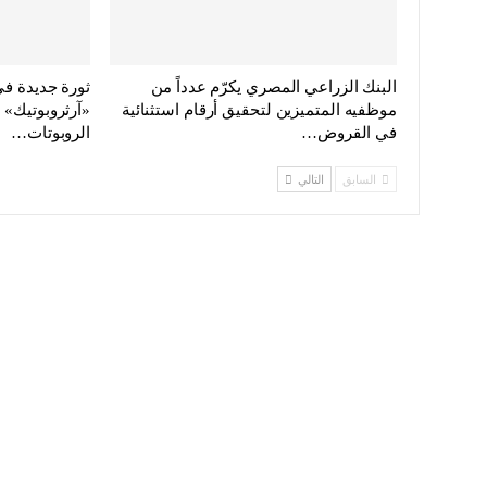
البنك الزراعي المصري يكرّم عدداً من
ثورة جديدة ف
موظفيه المتميزين لتحقيق أرقام استثنائية
«آرثروبوتيك» ت
في القروض…
الروبوتات…
السابق
التالي