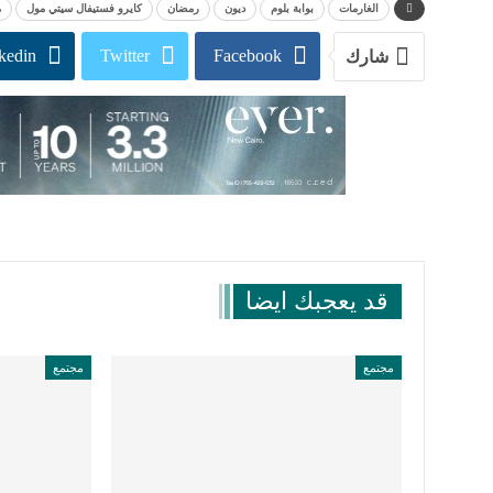
الغارمات
بوابة بلوم
ديون
رمضان
كايرو فستيفال سيتي مول
م
kedin
Twitter
Facebook
شارك
قد يعجبك ايضا
مجتمع
مجتمع