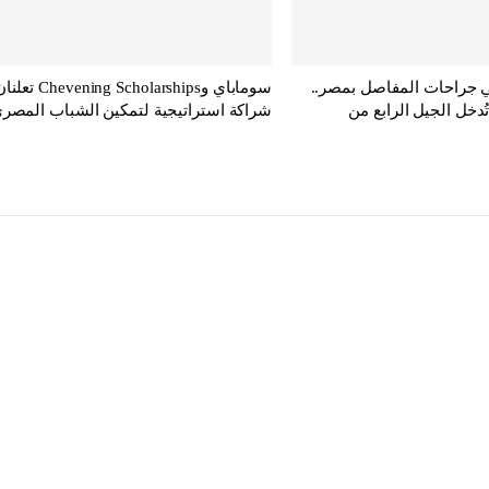
ي جراحات المفاصل بمصر..
سوماباي وChevening Scholarships تع
ُدخل الجيل الرابع من
شراكة استراتيجية لتمكين الشباب المصر