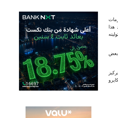
رمات
 هذا
ليته
 بعض
ركيز
ايرو