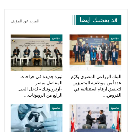
قد يعجبك ايضا
المزيد عن المؤلف
مجتمع
مجتمع
البنك الزراعي المصري يكرّم
ثورة جديدة في جراحات
عدداً من موظفيه المتميزين
المفاصل بمصر..
لتحقيق أرقام استثنائية في
«آرثروبوتيك» تُدخل الجيل
القروض…
الرابع من الروبوتات…
مجتمع
مجتمع