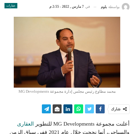
عقارات
في
7 مارس , 2022 - 2:55 م
بواسطة
بلوم
محمد مطاوع رئيس مجلس إدارة مجموعة MG Developments
شارك
أعلنت مجموعة MG Developments للتطوير
العقارى
والسياحى، أنها نجحت خلال عام 2021 ففى سباق الزمن