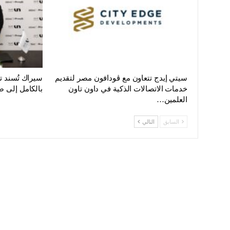
سيتي إيدج تتعاون مع ڤودافون مصر لتقديم
سيراك تُسند 
خدمات الاتصالات الذكية في داون تاون
بالكامل إلى ص
العلمين…
السابق
التالي