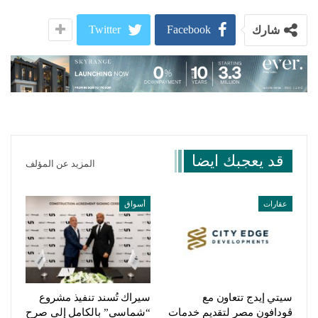
Twitter
Facebook
شارك
قد يعجبك ايضا
المزيد عن المؤلف
عقارات
أسواق
سيتي إيدج تتعاون مع
سيراك تُسند تنفيذ مشروع
ڤودافون مصر لتقديم خدمات
“شماسي” بالكامل إلى صرح