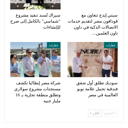
سيتي إيدج تتعاون مع
سيراك تُسند تنفيذ مشروع
ڤودافون مصر لتقديم خدمات
“شماسي” بالكامل إلى صرح
الاتصالات الذكية في داون
للإنشاءات
تاون العلمين…
عقارات
عقارات
سوديك تطلق أول شقق
شركة مصر إيطاليا تكشف
فندقية تحمل علامة نوبو
مستجدات مشروع سولاري
العالمية في مصر
وتطلق منطقة تجارية بـ 16
مليار جنيه
السابق
التالي