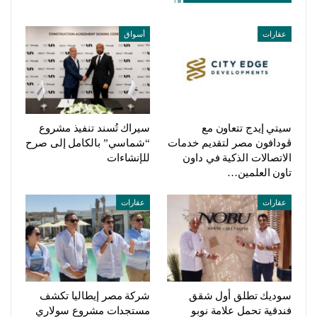
عقارات
أسواق
سيتي إيدج تتعاون مع
سيراك تُسند تنفيذ مشروع
ڤودافون مصر لتقديم خدمات
“شماسي” بالكامل إلى صرح
الاتصالات الذكية في داون
للإنشاءات
تاون العلمين…
عقارات
عقارات
سوديك تطلق أول شقق
شركة مصر إيطاليا تكشف
فندقية تحمل علامة نوبو
مستجدات مشروع سولاري