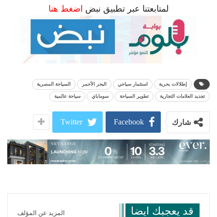
لمتابعتنا عبر تطبيق نبض
اضغط هنا
إطلالات بحرية
استثمار سياحي
البحر الأحمر
السياحة المصرية
تجديد العلامات التجارية
تطوير السياحة
سوماباي
سياحة عالمية
Twitter
Facebook
شارك
قد يعجبك ايضا
المزيد عن المؤلف