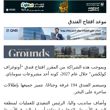
موعد افتتاح الفندق
وبموجب هذه الشراكة من المقرر افتتاح فندق “أوتوغراف
كولكشن” خلال عام 2027، كونه أحد مشروعات سوماباي.
وسيضم الفندق 194 غرفة وجناحًا، تتميز جميعها بإطلالات
ساحرة على البحر.
وأضاف سانديب واليا، الرئيس التنفيذي للعمليات لمنطقة
الشرق الأوسط وللفخامة لمنطقة أوروبا والشرق الأوسط