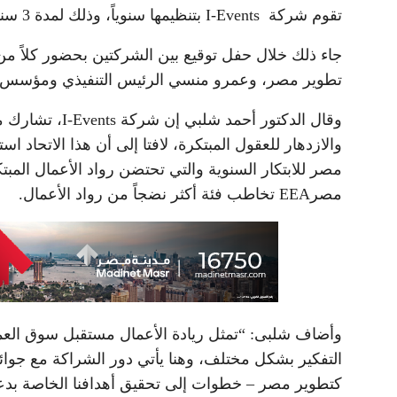
تقوم شركة I-Events بتنظيمها سنوياً، وذلك لمدة 3 سنوات متتالية.
جاء ذلك خلال حفل توقيع بين الشركتين بحضور كلاً من
تطوير مصر، وعمرو منسي الرئيس التنفيذي ومؤسس شركة I-EVENTS ومؤسس جوائز رواد الأع
وقال الدكتور أ
والازدهار للعقول المبتكرة، لافتا إلى أن هذا الاتحاد 
مصر للابتكار السنوية والتي تحتضن رواد الأعمال المبت
مصرEEA تخاطب فئة أكثر نضجاً من رواد الأعمال.
وأضاف شلبى: “تمثل ريادة الأعمال مستقبل سوق العمل 
التفكير بشكل مختلف، وهنا يأتي دور الشراكة مع جوائز
كتطوير مصر – خطوات إلى تحقيق أهدافنا الخاصة بدعم 