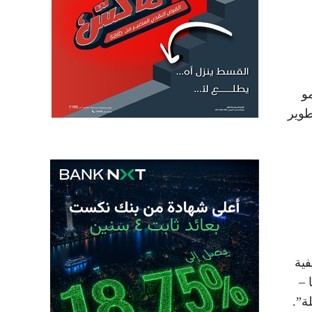
مو
طوير
فية
 –
ة”.