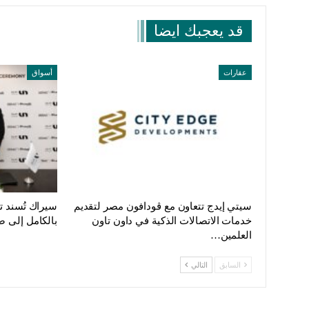
قد يعجبك ايضا
عقارات
أسواق
سيتي إيدج تتعاون مع ڤودافون مصر لتقديم
سيراك تُسند 
خدمات الاتصالات الذكية في داون تاون
بالكامل إلى ص
العلمين…
السابق
التالي