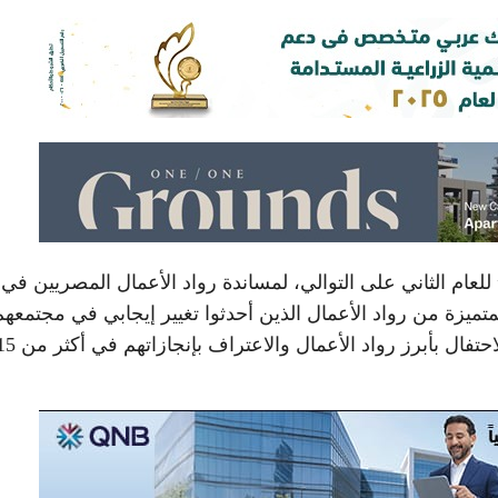
ام حفل تكريم جائزة ريادة الأعمال في مصر “EEA” للعام الثاني على التوالي، لمساندة رواد الأعمال المصريين في
ميزة من رواد الأعمال الذين أحدثوا تغيير إيجابي في مجتمعهم
وإلهام الأجيال القادمة من المبتكرين وصناع التغيير، والاحتفال بأبرز رواد الأعمال والاعتراف