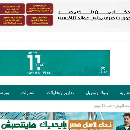
قارية
بنوك وتمويل
تقارير وتحليلات
عقارات
بورص
وطن» حتى 15 يونيو