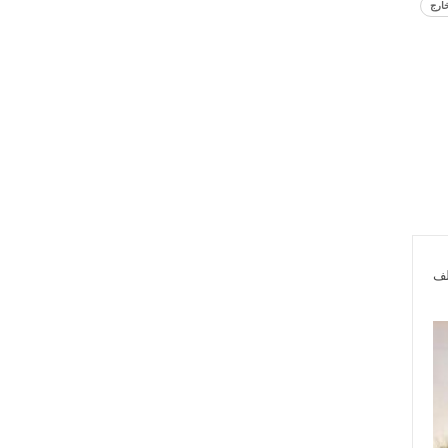
ارج
لف