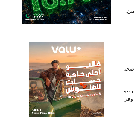
ين.
وضحة
 يتم
 وفي