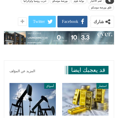
أهم الأخبار
بوابة بلوم
بورصة موسكو
حرب روسيا وأوكرانيا
غلق بورصة موسكو
Twitter
Facebook
شارك
قد يعجبك ايضا
المزيد عن المؤلف
استثمار
أسواق