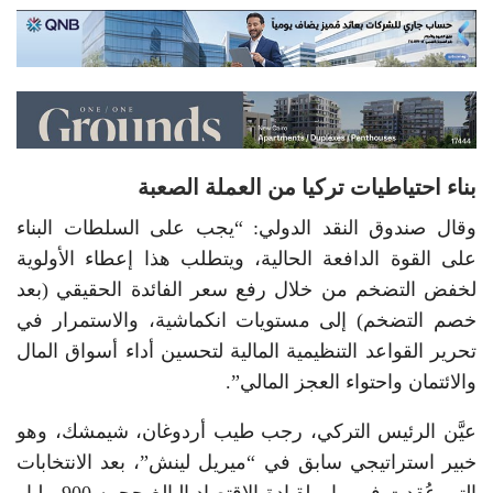
بناء احتياطيات تركيا من العملة الصعبة
وقال صندوق النقد الدولي: “يجب على السلطات البناء
على القوة الدافعة الحالية، ويتطلب هذا إعطاء الأولوية
لخفض التضخم من خلال رفع سعر الفائدة الحقيقي (بعد
خصم التضخم) إلى مستويات انكماشية، والاستمرار في
تحرير القواعد التنظيمية المالية لتحسين أداء أسواق المال
والائتمان واحتواء العجز المالي”.
عيَّن الرئيس التركي، رجب طيب أردوغان، شيمشك، وهو
خبير استراتيجي سابق في “ميريل لينش”، بعد الانتخابات
التي عُقدت في مايو لقيادة الاقتصاد البالغ حجمه 900 مليار