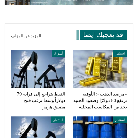
قد يعجبك ايضا
المزيد عن المؤلف
استثمار
أسواق
«مرصد الذهب»: الأوقية
النفط يتراجع إلى قرابة 79
ترتفع 80 دولارًا وصعود الجنيه
دولاراً وسط ترقب فتح
يحد من المكاسب المحلية
مضيق هرمز
استثمار
استثمار