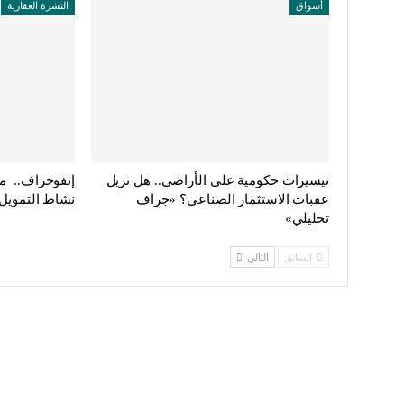
أسواق
النشرة العقارية
تيسيرات حكومية على الأراضي.. هل تزيل
إنفوجراف.. م
عقبات الاستثمار الصناعي؟ «جراف
نشاط التمويل 
تحليلي»
السابق
التالي