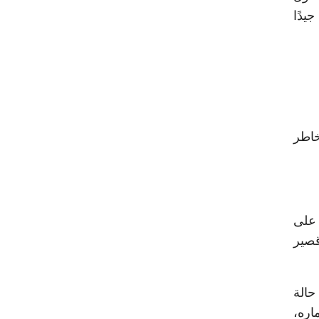
يدًا
خاطر
 على
قصير
حالة
اره،