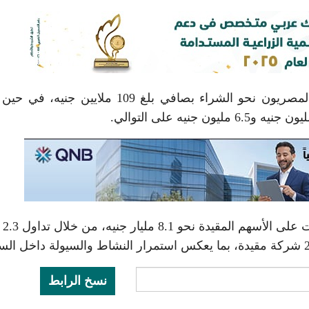
على صعيد تعاملات المستثمرين، اتجه المستثمرون المصريون نحو الشراء بصافي بلغ 109 ملايين
شهدت الجلسة 
نسخ الرابط