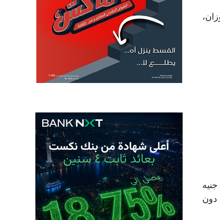
د مؤشر EGX70 متساوي الأوزان،
تفع رأس المال السوقي إلى 3.75 تريليون جنيه
جع أسهم 53 شركة، فيما استقرت أسعار 21 سهمًا دون