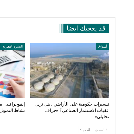
قد يعجبك ايضا
أسواق
النشرة العقارية
تيسيرات حكومية على الأراضي.. هل تزيل
إنفوجراف.. م
عقبات الاستثمار الصناعي؟ «جراف
نشاط التمويل 
تحليلي»
السابق
التالي