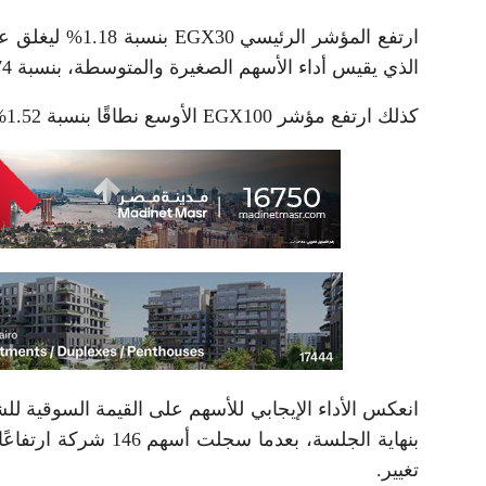
الذي يقيس أداء الأسهم الصغيرة والمتوسطة، بنسبة 1.74% ليسجل 15954 نقطة.
كذلك ارتفع مؤشر EGX100 الأوسع نطاقًا بنسبة 1.52% ليغلق عند مستوى 21655 نقطة.
تغيير.