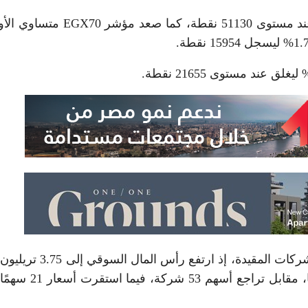
ارتفع المؤشر الرئيسي EGX30 بنسبة 1.18% ليغلق عند مستوى 51130 نقطة، كما صع
انعكس الأداء الإيجابي للأسهم على القيمة السوقية للشركات المقيدة، إذ ار
بنهاية الجلسة، بعدما سجلت أسهم 146 شركة ارتفاعًا، مقابل ترا