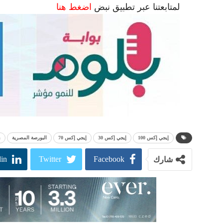
لمتابعتنا عبر تطبيق نبض
اضغط هنا
إيجي إكس 100
إيجي إكس 30
إيجي إكس 70
البورصة المصرية
ب
in
Twitter
Facebook
شارك