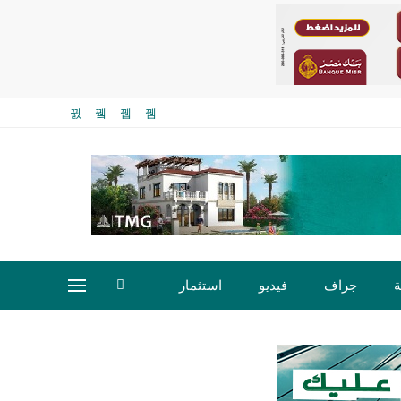
ة
جراف
فيديو
استثمار