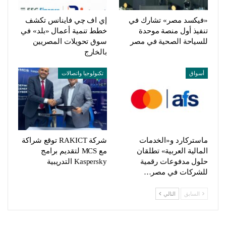
«فيكسد مصر» تشارك في
إي اف چي فاينانس تكشف
تنفيذ أول منصة موحدة
خطط تنمية أعمال «بلد» في
للسياحة الصحية في مصر
سوق تحويلات المصريين
بالخارج
أسواق
تكنولوجيا واتصالات
ماستركارد و«الخدمات
شركة RAKICT توقع شراكة
المالية العربية» تطلقان
مع MCS لتقديم برامج
حلول مدفوعات رقمية
Kaspersky التدريبية
للشركات في مصر…
السابق
التالي