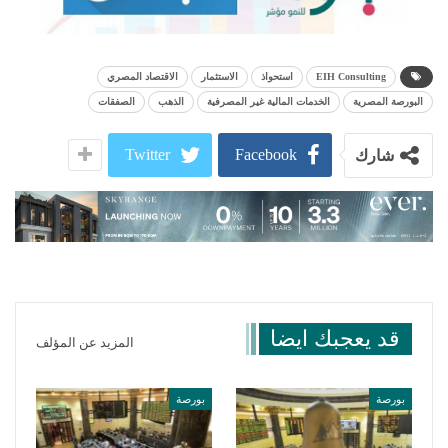
EIH Consulting
استحواذ
الاستثمار
الاقتصاد المصري
البورصة المصرية
الخدمات المالية غير المصرفية
الذهب
الصفقات
Twitter
Facebook
شارك
قد يعجبك ايضا
المزيد عن المؤلف
بورصة
بورصة