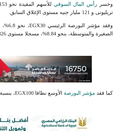
وخسر
رأس المال السوقي
تريليونى و 121 مليار جنيه مستوى الإغلاق السابق.
الصغيرة والمتوسطة، بنحو 8.84%، مسجلا مستوى 6326 نقطة.
كما فقد
مؤشر البورصة
الأوسع نطاقا EGX100، بنسبة 8.87% ليغلق عند 8985 نقطة.