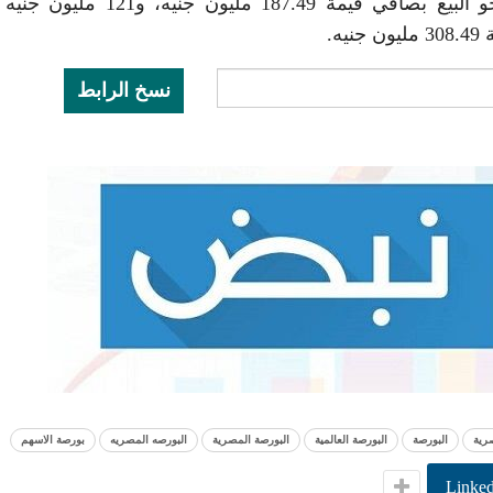
واتجهت تعاملات المستثمرين المصريين والعرب، نحو البيع بصافي قيمة 187.49 مليو
ه.
نسخ الرابط
صرية
البورصة
البورصة العالمية
البورصة المصرية
البورصه المصريه
بورصة الاسهم
Linked