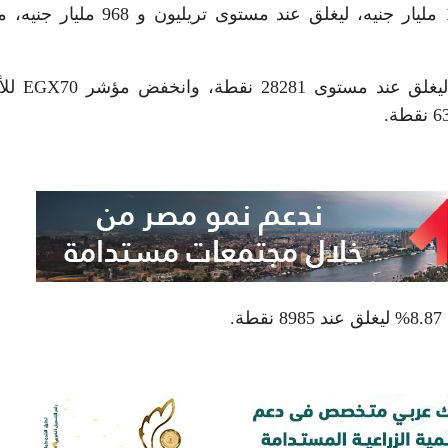
للأسهم المقيدة نحو 153 مليار جنيه، ليغلق عند مستوى تريليون و 
وفقد مؤشر البورصة الرئيسي EGX30، نحو 