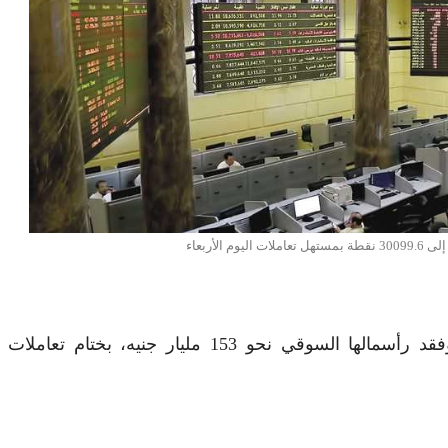
 الأربعاء
سجلت مؤشرات البورصة المصرية، هبوطاً عنيفاً، وفقد رأسمالها السوقي نحو 153 مليار جنيه، بختا