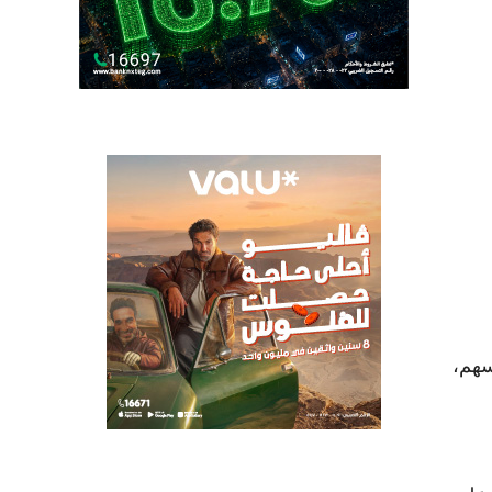
لأسهم 8.39 مليار جنيه، ووصل عدد الأسهم المتداولة 207 أسهم، ارتفع منها 9 أسهم،