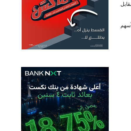
968 مليار جنيه، مقابل
6.8%، ليغلق عند مستوى 28281 نقطة، وانخفض مؤشر EGX70 للأسهم