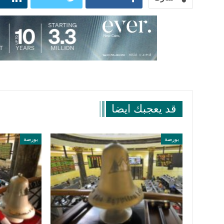
قد يعجبك ايضا
بورصة
بورصة