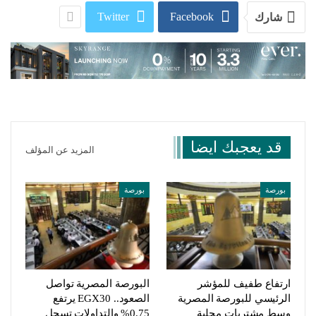
Twitter
Facebook
شارك
قد يعجبك ايضا
المزيد عن المؤلف
بورصة
بورصة
ارتفاع طفيف للمؤشر
البورصة المصرية تواصل
الرئيسي للبورصة المصرية
الصعود.. EGX30 يرتفع
وسط مشتريات محلية
0.75% والتداولات تسجل