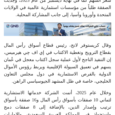
سعر السهم كما في نهاية ديسمبر من عام 2025، وجذبت
الصفقة طلباً من مؤسسات استثمارية عالمية في الولايات
المتحدة وأوروبا وآسيا، إلى جانب المشاركة المحلية.
وقال كريستوفر لانج، رئيس قطاع أسواق رأس المال
بقطاع الترويج وتغطية الاكتتاب في إي اف چي هيرميس،
إن التنفيذ الناجح لأول عملية سجل اكتتاب معجل في عُمان
يسهم في تعميق السيولة الإقليمية ويربط رؤوس الأموال
الدولية بالفرص الاستثمارية في دول مجلس التعاون
الخليجي، خاصة في ظل المشهد الجيوسياسي الراهن.
وخلال عام 2025، أتمت الشركة خدماتها الاستشارية
لثماني 10 صفقات بأسواق رأس المال و16 صفقة بأسواق
ترتيب وإصدار الدين، بالإضافة إلى 8 صفقات دمج
واستحواذ في المملكة العربية السعودية، والإمارات