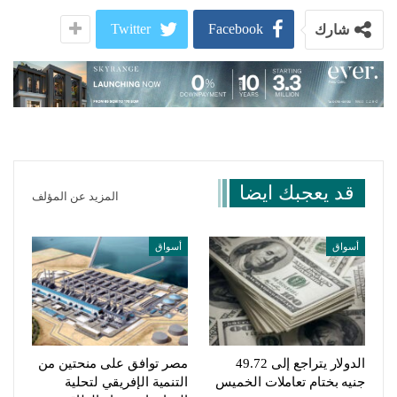
Twitter
Facebook
شارك
قد يعجبك ايضا
المزيد عن المؤلف
أسواق
أسواق
الدولار يتراجع إلى 49.72
مصر توافق على منحتين من
جنيه بختام تعاملات الخميس
التنمية الإفريقي لتحلية