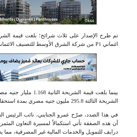
ائتماني P1 من شركة الشرق الأوسط للتصنيف الائتماني وخدمة المستثمرين “ميريس”.
الشريحة الثالثة 295.8 مليون جنيه مصري بمدة استحقاق 57 شهرًا وتصنيف ائتماني A.
في هذا الصدد، صرّح عمرو الجنايني، نائب الرئيس ال
أن هذه الصفقة تأتي استكمالاً لمسيرة التعاون المثمر
درايف للتمويل والخدمات المالية غير المصرفية، مما ي