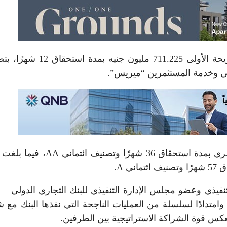
تم طرح الإصدار على ثلاث شرائح؛ بلغت قيمة الشريحة الأولى 711.225 مليون ج
بينما بلغت قيمة الشريحة الثانية 1.168 مليار جنيه مصري بمدة استحقاق 36 شهرًا وت
تنفيذي وعضو مجلس الإدارة التنفيذي للبنك التجاري الدولي –
 وامتدادًا لسلسلة من العمليات الناجحة التي نفذها البنك مع 
عكس قوة الشراكة الاستراتيجية بين الطرفين.