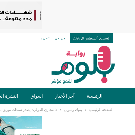
السبت, أغسطس 8, 2026
من نحن
اتصل بنا
الرئيسية
آخر الأخبار
أسواق
النشرة الع
الصفحة الرئيسية
بنوك وتمويل
«التجاري الدولي» يصدر سندات توريق بقيمة 2.175 مليار جنيه لصالح «درايف 