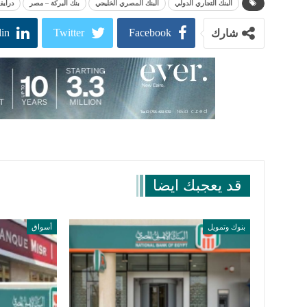
البنك التجاري الدولي
البنك المصري الخليجي
بنك البركة – مصر
درايف
in
Twitter
Facebook
شارك
قد يعجبك ايضا
بنوك وتمويل
أسواق