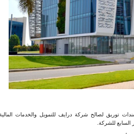
جاري الدولي – مصر (CIB) إصدار سندات توريق لصالح شركة درايف للتمويل والخدمات المال