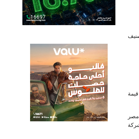
نيه بمدة استحقاق 12 شهرًا، بتصنيف
صنيف ائتماني AA، فيما بلغت قيمة
 مصر
شركة