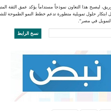
ريق، ليصبح هذا التعاون نموذجاً مستداماً يؤكد عمق الثقة المتبا
 ابتكار حلول تمويلية متطورة تدعم خطط النمو الطموحة للش
التمويل في مصر”.
نسخ الرابط