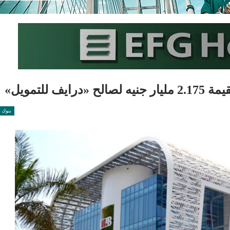
للتمويل»
بنوك 