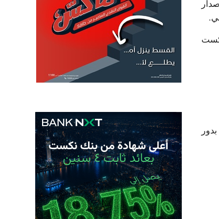
صدار
ي.
نكست
بدور