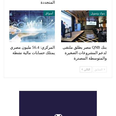
المتجددة
بنوك وتمويل
أسواق
بنك QNB مصر يطلق ملتقى
المركزي: 56.4 مليون مصري
لدعم المشروعات الصغيرة
يمتلك حسابات مالية نشطة
والمتوسطة المصدرة
السابق
التالي