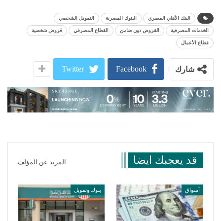
البنك الأهلي المصري
البنوك المصرية
التمويل الشخصي
الخدمات المصرفية
القروض دون ضامن
القطاع المصرفي
قروض شخصية
قطاع الأعمال
Twitter
Facebook
شارك
قد يعجبك ايضا
المزيد عن المؤلف
أسواق
بنوك وتمويل