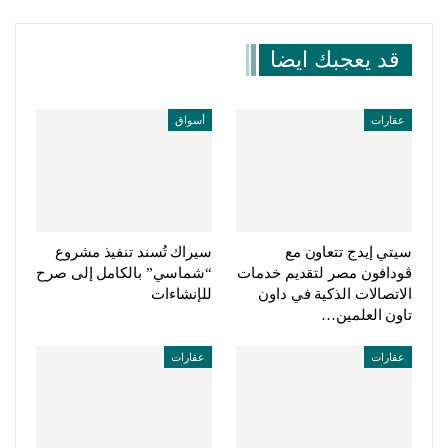
Telegram
قد يعجبك ايضا
عقارات
أسواق
سيتي إيدج تتعاون مع
سيراك تُسند تنفيذ مشروع
ڤودافون مصر لتقديم خدمات
“شماسي” بالكامل إلى صرح
الاتصالات الذكية في داون
للإنشاءات
تاون العلمين…
عقارات
عقارات