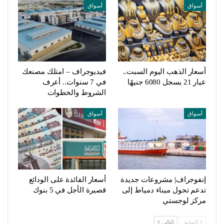
أسواق
أسواق
أسعار الذهب اليوم السبت..
فيديوجراف – امتلك مصنعك
عيار 21 يسجل 6080 جنيهًا
في 7 سنوات.. أعرف
الشروط والخطوات
أسواق
أسواق
إنفوجراف| مشروعات جديدة
أسعار الفائدة على الودائع
تدعم تحول ميناء دمياط إلى
قصيرة الأجل في 5 بنوك
مركز لوجستي
السابق
التالي