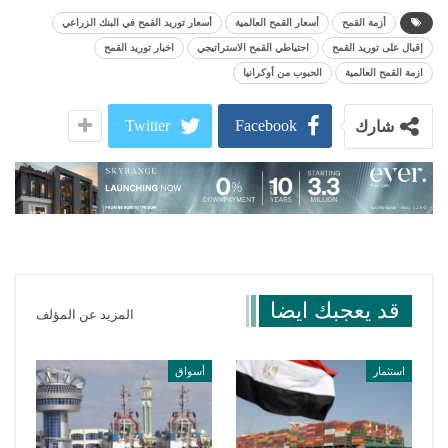
أزمة القمح
أسعار القمح العالمية
أسعار توريد القمح في البنك الزراعي
إقبال على توريد القمح
احتياطي القمح الاستراتيجي
اخبار توريد القمح
ازمة القمح العالمية
الحبوب من أوكرانيا
Twitter
Facebook
شارك
قد يعجبك ايضا
المزيد عن المؤلف
استثمار
أسواق