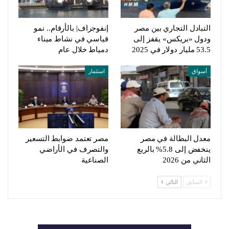
التبادل التجاري بين مصر
إنفوجراف| بالأرقام.. نمو
ودول «بريكس» يقفز إلى
قياسي في نشاط ميناء
53.5 مليار دولار في 2025
دمياط خلال عام
أسواق
استثمار
معدل البطالة في مصر
مصر تعتمد ضوابط التسعير
ينخفض إلى 5.8% بالربع
والتصرف في الأراضي
الثاني من 2026
الصناعية
السابق
التالي