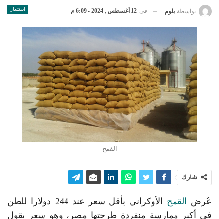
استثمار
في
12 أغسطس , 2024 - 6:09 م
بواسطة
بلوم
القمح
شارك
عُرض
القمح
الأوكراني بأقل سعر عند 244 دولارا للطن
في أكبر ممارسة منفردة طرحتها مصر، وهو سعر يقول