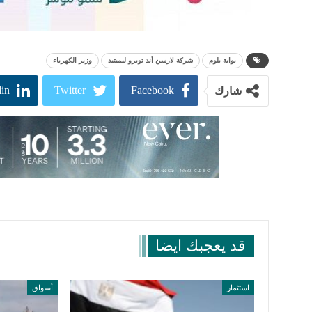
بوابة بلوم
شركة لارسن أند توبرو ليميتيد
وزير الكهرباء
in
Twitter
Facebook
شارك
قد يعجبك ايضا
استثمار
أسواق