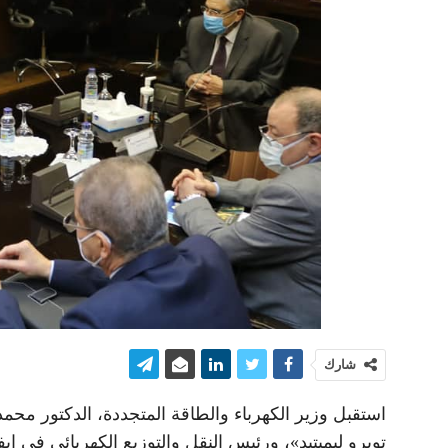
شارك
توبرو ليميتيد»، ورئيس النقل والتوزيع الكهربائى فى إ