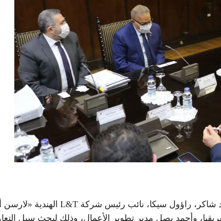
استقبل وزير الكهرباء والطاقة المتجددة، الدكتور محمد شاكر، راؤول سيكا، نائب رئيس شركة L&T الهندي
يفريقيا، وأحمد بصل مدير تطوير الأعمال، وذلك لبحث سبل التعا