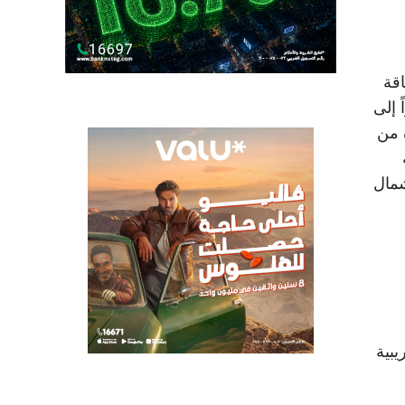
قة
 يزيد عن 42% بحلول عام 2035 ، مشيراً إلى
 من
شمال
يبية