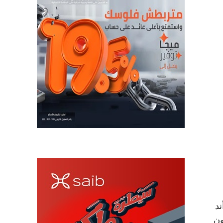
ة «لارسن أند
ون