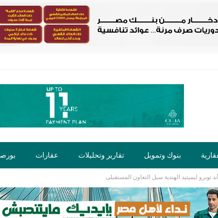
قارية
بنوك وتمويل
تقارير وتحليلات
عقارات
بورص
 توبرو ليميتيد الهندية سبل التعاون المستقبلى