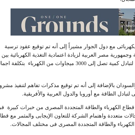
لكهربائى مع دول الجوار مشيراً إلى أنه تم توقيع عقود ترسية
جمهورية مصر العربية لزيادة اعتمادية التغذية الكهربائية بين
البلدين بالإضافة إلى حجم المردود الاقتصادى والتنموى لتبادل كمية تصل إلى 3000 ميجاوات من الكهرباء بتكلفة 
ا والسودان بالإضافة إلى أنه تم توقيع مذكرات تفاهم لتنفيذ مشر
بادل الطاقة مع أوروبا والدول العربية والأفريقية.
 نائب رئيس شركة L&T بما يمتلكه قطاع الكهرباء والطاقة المتجددة المصرى من خبرات كبیرة ف
ات متعددة واهتمام الشركة للتعاون الإيجابى والمثمر مع قطا
 الكهرباء والطاقة المتجددة المصرى فى مختلف المجالات.