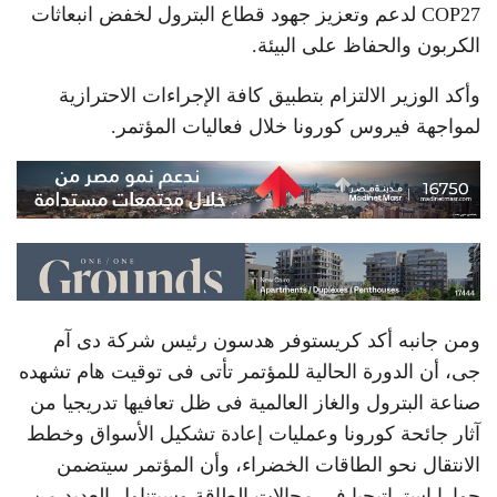
COP27 لدعم وتعزيز جهود قطاع البترول لخفض انبعاثات
الكربون والحفاظ على البيئة.
وأكد الوزير الالتزام بتطبيق كافة الإجراءات الاحترازية
لمواجهة فيروس كورونا خلال فعاليات المؤتمر.
ومن جانبه أكد كريستوفر هدسون رئيس شركة دى آم
جى، أن الدورة الحالية للمؤتمر تأتى فى توقيت هام تشهده
صناعة البترول والغاز العالمية فى ظل تعافيها تدريجيا من
آثار جائحة كورونا وعمليات إعادة تشكيل الأسواق وخطط
الانتقال نحو الطاقات الخضراء، وأن المؤتمر سيتضمن
حوارا استراتيجيا فى مجالات الطاقة وسيتناول العديد من