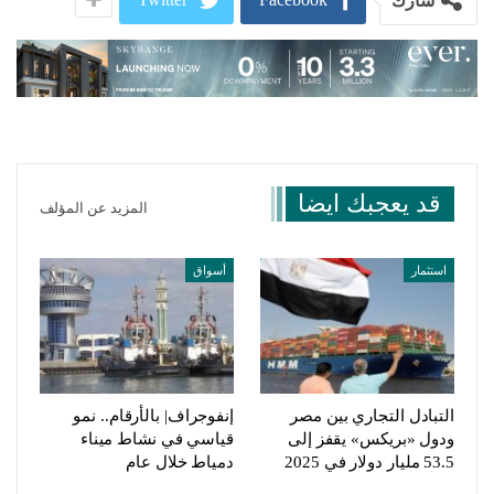
شارك
قد يعجبك ايضا
المزيد عن المؤلف
استثمار
أسواق
التبادل التجاري بين مصر
إنفوجراف| بالأرقام.. نمو
ودول «بريكس» يقفز إلى
قياسي في نشاط ميناء
53.5 مليار دولار في 2025
دمياط خلال عام