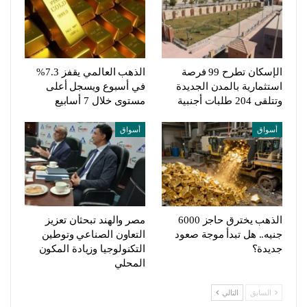
الإسكان تطرح 99 فرصة
الذهب العالمي يقفز 7.3%
استثمارية بالمدن الجديدة
في أسبوع ويسجل أعلى
وتتلقى 204 طلبات أجنبية
مستوى خلال 7 أسابيع
أسواق
أسواق
الذهب يخترق حاجز 6000
مصر والهند تبحثان تعزيز
جنيه.. هل تبدأ موجة صعود
التعاون الصناعي وتوطين
جديدة؟
التكنولوجيا وزيادة المكون
المحلي
السابق
التالي