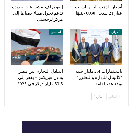
أسعار الذهب اليوم السبت..
إنفوجراف| مشروعات جديدة
عيار 21 يسجل 6080 جنيهًا
تدعم تحول ميناء دمياط إلى
مركز لوجستي
أسواق
استثمار
باستثمارات 2.4 مليار جنيه..
التبادل التجاري بين مصر
“كابيتال للإدارة والتطوير”
ودول «بريكس» يقفز إلى
توقع عقد إقامة…
53.5 مليار دولار في 2025
السابق
التالي