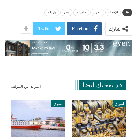
الإحصاء
الصين
صادرات
مصر
واردات
Twitter
Facebook
شارك
قد يعجبك ايضا
المزيد عن المؤلف
أسواق
أسواق