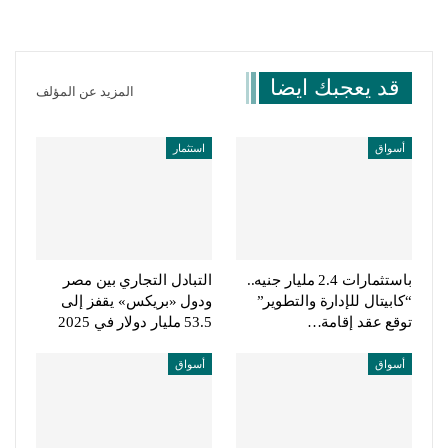
قد يعجبك ايضا
المزيد عن المؤلف
أسواق
استثمار
باستثمارات 2.4 مليار جنيه..
التبادل التجاري بين مصر
“كابيتال للإدارة والتطوير”
ودول «بريكس» يقفز إلى
توقع عقد إقامة…
53.5 مليار دولار في 2025
أسواق
أسواق