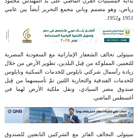
بداية خمسينيات القرن الماضي على يد المهندس محمود
رياض، وهو مصمم وباني مجمع التحرير أيضاً بين عامي
1951 و1952.
سيتولى تحالف الشعفار الإماراتية مع السعودية المصرية
للتعمير، المملوكة من قِبل البلدين، تطوير الأرض من خلال
زيادة رأسمال شركتي نايلوس للخدمات السكنية ونايلوس
للخدمات الفندقية والتجارية اللتين تمّ تأسيسهما من قِبل
صندوق مصر السيادي، ونقل ملكية الأرض لهما في
أغسطس الماضي.
سيتولى التحالف الفائز مع الشركتين التابعتين للصندوق