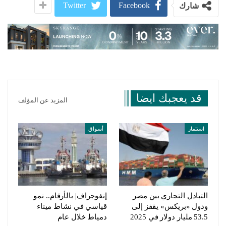
Twitter
Facebook
شارك
قد يعجبك ايضا
المزيد عن المؤلف
استثمار
أسواق
التبادل التجاري بين مصر
إنفوجراف| بالأرقام.. نمو
ودول «بريكس» يقفز إلى
قياسي في نشاط ميناء
53.5 مليار دولار في 2025
دمياط خلال عام