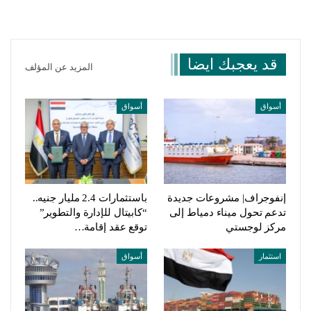
قد يعجبك ايضا
المزيد عن المؤلف
أسواق
أسواق
إنفوجراف| مشروعات جديدة
باستثمارات 2.4 مليار جنيه..
تدعم تحول ميناء دمياط إلى
“كابيتال للإدارة والتطوير”
مركز لوجستي
توقع عقد إقامة…
استثمار
أسواق