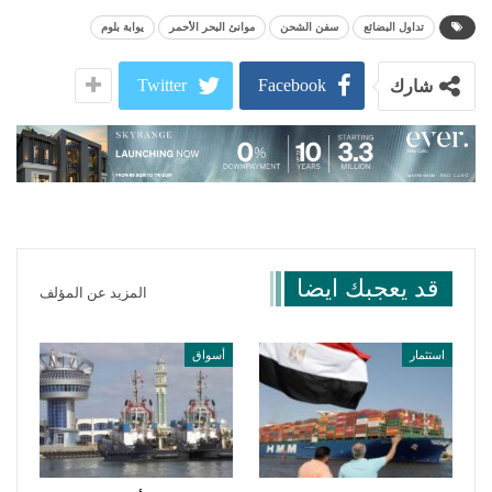
تداول البضائع
سفن الشحن
موانئ البحر الأحمر
يوابة بلوم
Twitter
Facebook
شارك
قد يعجبك ايضا
المزيد عن المؤلف
استثمار
أسواق