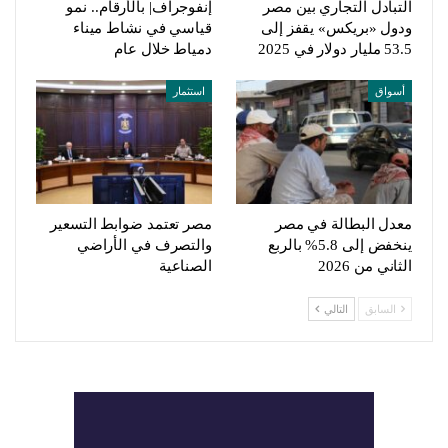
التبادل التجاري بين مصر
إنفوجراف| بالأرقام.. نمو
ودول «بريكس» يقفز إلى
قياسي في نشاط ميناء
53.5 مليار دولار في 2025
دمياط خلال عام
أسواق
استثمار
معدل البطالة في مصر
مصر تعتمد ضوابط التسعير
ينخفض إلى 5.8% بالربع
والتصرف في الأراضي
الثاني من 2026
الصناعية
السابق
التالي