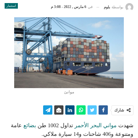
استثمار
في
6 مارس , 2022 - 3:08 م
بواسطة
بلوم
موانئ
شارك
شهدت
مواني البحر الأحمر
تداول 1002 طن
بضائع
عامة
ومتنوعة و406 شاحنات و14 سيارة ملاكي.