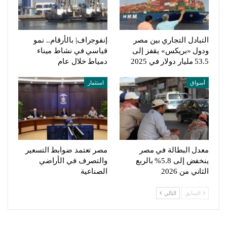
التبادل التجاري بين مصر
إنفوجراف| بالأرقام.. نمو
ودول «بريكس» يقفز إلى
قياسي في نشاط ميناء
53.5 مليار دولار في 2025
دمياط خلال عام
أسواق
استثمار
معدل البطالة في مصر
مصر تعتمد ضوابط التسعير
ينخفض إلى 5.8% بالربع
والتصرف في الأراضي
الثاني من 2026
الصناعية
السابق
التالي