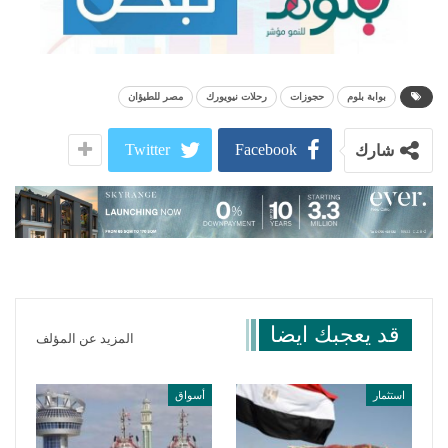
بوابة بلوم
حجوزات
رحلات نيويورك
مصر للطيؤان
Twitter
Facebook
شارك
قد يعجبك ايضا
المزيد عن المؤلف
استثمار
أسواق