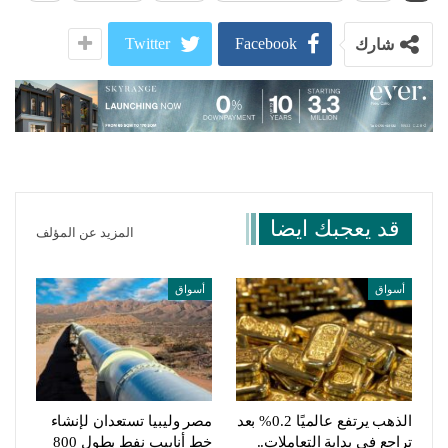
Twitter
Facebook
شارك
قد يعجبك ايضا
المزيد عن المؤلف
أسواق
أسواق
الذهب يرتفع عالميًا 0.2% بعد
مصر وليبيا تستعدان لإنشاء
تراجع في بداية التعاملات..
خط أنابيب نفط بطول 800