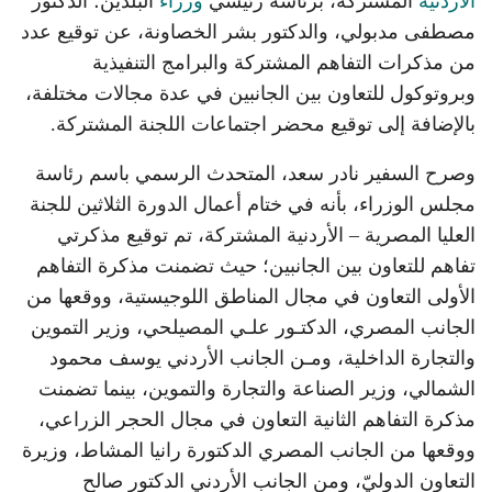
الأردنية
المشتركة، برئاسة رئيسي
وزراء
البلدين؛ الدكتور
مصطفى مدبولي، والدكتور بشر الخصاونة، عن توقيع عدد
من مذكرات التفاهم المشتركة والبرامج التنفيذية
وبروتوكول للتعاون بين الجانبين في عدة مجالات مختلفة،
بالإضافة إلى توقيع محضر اجتماعات اللجنة المشتركة.
وصرح السفير نادر سعد، المتحدث الرسمي باسم رئاسة
مجلس الوزراء، بأنه في ختام أعمال الدورة الثلاثين للجنة
العليا المصرية – الأردنية المشتركة، تم توقيع مذكرتي
تفاهم للتعاون بين الجانبين؛ حيث تضمنت مذكرة التفاهم
الأولى التعاون في مجال المناطق اللوجيستية، ووقعها من
الجانب المصري، الدكتـور علـي المصيلحي، وزير التموين
والتجارة الداخلية، ومـن الجانب الأردني يوسف محمود
الشمالي، وزير الصناعة والتجارة والتموين، بينما تضمنت
مذكرة التفاهم الثانية التعاون في مجال الحجر الزراعي،
ووقعها من الجانب المصري الدكتورة رانيا المشاط، وزيرة
التعاون الدوليّ، ومن الجانب الأردني الدكتور صالح