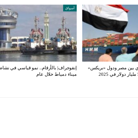
أسواق
ري بين مصر ودول «بريكس»
إنفوجراف| بالأرقام.. نمو قياسي في نشاط
ميناء دمياط خلال عام