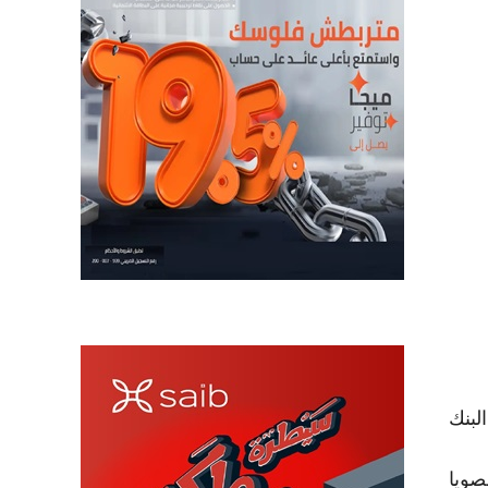
لبنك
رة وفول الصويا