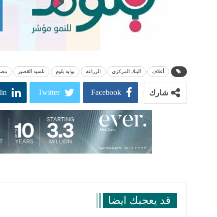
أعلاف
البنك المركزي
الزراعة
بوابة بلوم
تلسيد القصير
مصر
in
Twitter
Facebook
شارك
قد يعجبك ايضا