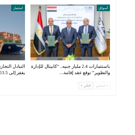
أسواق
استثمار
باستثمارات 2.4 مليار جنيه.. “كابيتال للإدارة
التبادل التجا
والتطوير” توقع عقد إقامة…
يقفز إلى 53.5 مليار دولار في 2025
السابق
التالي