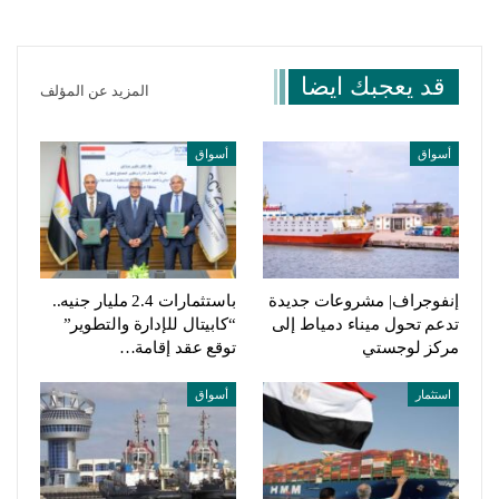
قد يعجبك ايضا
المزيد عن المؤلف
أسواق
أسواق
إنفوجراف| مشروعات جديدة
باستثمارات 2.4 مليار جنيه..
تدعم تحول ميناء دمياط إلى
“كابيتال للإدارة والتطوير”
مركز لوجستي
توقع عقد إقامة…
استثمار
أسواق