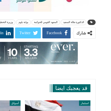
الدكتورة هالة السعيد
المعهد القومي للحوكمة
بوابة بلوم
وزيرة النخط
in
Twitter
Facebook
شارك
قد يعجبك ايضا
استثمار
أسواق