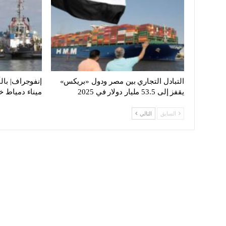
التبادل التجاري بين مصر ودول «بريكس»
إنفوجراف| بال
يقفز إلى 53.5 مليار دولار في 2025
ميناء دمياط خ
السابق
التالي