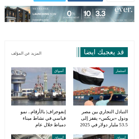
قد يعجبك ايضا
المزيد عن المؤلف
استثمار
أسواق
التبادل التجاري بين مصر
إنفوجراف| بالأرقام.. نمو
ودول «بريكس» يقفز إلى
قياسي في نشاط ميناء
53.5 مليار دولار في 2025
دمياط خلال عام
أسواق
أسواق