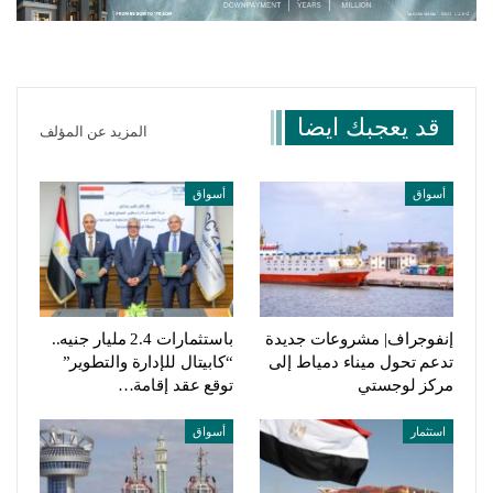
قد يعجبك ايضا
المزيد عن المؤلف
أسواق
أسواق
إنفوجراف| مشروعات جديدة
باستثمارات 2.4 مليار جنيه..
تدعم تحول ميناء دمياط إلى
“كابيتال للإدارة والتطوير”
مركز لوجستي
توقع عقد إقامة…
استثمار
أسواق