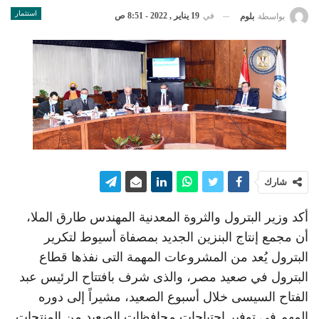
استثمار
في
19 يناير , 2022 - 8:51 ص
بواسطة
بلوم
شارك
أكد وزير البترول والثروة المعدنية المهندس طارق الملا،
أن مجمع إنتاج البنزين الجديد بمصفاة أسيوط لتكرير
البترول يُعد من المشروعات المهمة التى نفذها قطاع
البترول في صعيد مصر، والذى شرف بافتتاح الرئيس عبد
الفتاح السيسى خلال أسبوع الصعيد، مشيراً إلى دوره
المهم فى توفير احتياجات محافظات الصعيد من المنتجات