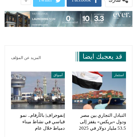
شارك
قد يعجبك ايضا
المزيد عن المؤلف
استثمار
أسواق
التبادل التجاري بين مصر
إنفوجراف| بالأرقام.. نمو
ودول «بريكس» يقفز إلى
قياسي في نشاط ميناء
53.5 مليار دولار في 2025
دمياط خلال عام