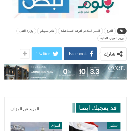
الترع
الممر الملاحي لترعة الاسماعيلية
هاني سويلم
وزارة النقل
وزير الموارد المائية
Twitter
Facebook
شارك
قد يعجبك ايضا
المزيد عن المؤلف
استثمار
أسواق