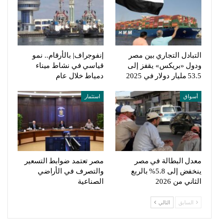
التبادل التجاري بين مصر
إنفوجراف| بالأرقام.. نمو
ودول «بريكس» يقفز إلى
قياسي في نشاط ميناء
53.5 مليار دولار في 2025
دمياط خلال عام
أسواق
استثمار
معدل البطالة في مصر
مصر تعتمد ضوابط التسعير
ينخفض إلى 5.8% بالربع
والتصرف في الأراضي
الثاني من 2026
الصناعية
السابق
التالي