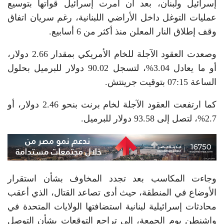
إسرائيل ولبنان، بعد أن أمرت إسرائيل قواتها بتوسيع
عمليات التوغل داخل الأراضي اللبنانية، رغم سريان اتفاق
وقف إطلاق النار المعلن منذ أكثر من 6 أسابيع.
وصعدت العقود الآجلة للخام الأمريكي بمقدار 2.66 دولار،
أو ما يعادل 3.04%، لتسجل 90.02 دولار للبرميل بحلول
الساعة 07:15 بتوقيت جرينتش.
كما ارتفعت العقود الآجلة لخام برنت بنحو 2.46 دولار، أو
2.7%، لتصل إلى 93.58 دولار للبرميل.
وجاءت المكاسب بعد تجدد المخاوف بشأن استقرار
الأوضاع في المنطقة، حيث أدى تصاعد القتال، الذي أعقب
محادثات إسرائيلية لبنانية استضافتها الولايات المتحدة في
واشنطن يوم الجمعة، إلى تراجع التوقعات بشأن التوصل