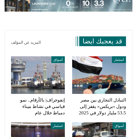
قد يعجبك ايضا
المزيد عن المؤلف
استثمار
أسواق
التبادل التجاري بين مصر
إنفوجراف| بالأرقام.. نمو
ودول «بريكس» يقفز إلى
قياسي في نشاط ميناء
53.5 مليار دولار في 2025
دمياط خلال عام
أسواق
استثمار