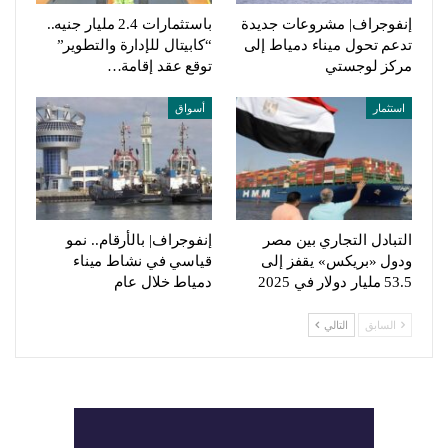
إنفوجراف| مشروعات جديدة
باستثمارات 2.4 مليار جنيه..
تدعم تحول ميناء دمياط إلى
“كابيتال للإدارة والتطوير”
مركز لوجستي
توقع عقد إقامة…
استثمار
أسواق
التبادل التجاري بين مصر
إنفوجراف| بالأرقام.. نمو
ودول «بريكس» يقفز إلى
قياسي في نشاط ميناء
53.5 مليار دولار في 2025
دمياط خلال عام
السابق
التالي