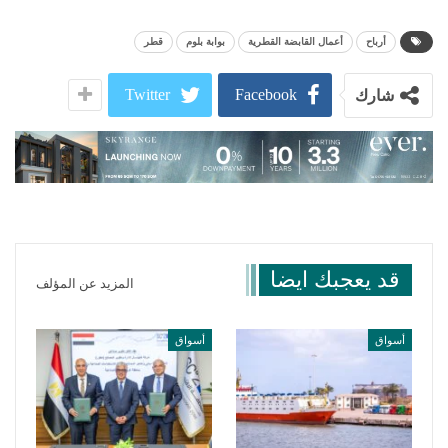
أرباح
أعمال القابضة القطرية
بوابة بلوم
قطر
Twitter
Facebook
شارك
قد يعجبك ايضا
المزيد عن المؤلف
أسواق
أسواق