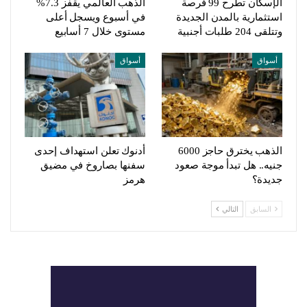
الإسكان تطرح 99 فرصة
الذهب العالمي يقفز 7.3%
استثمارية بالمدن الجديدة
في أسبوع ويسجل أعلى
وتتلقى 204 طلبات أجنبية
مستوى خلال 7 أسابيع
أسواق
أسواق
الذهب يخترق حاجز 6000
أدنوك تعلن استهداف إحدى
جنيه.. هل تبدأ موجة صعود
سفنها بصاروخ في مضيق
جديدة؟
هرمز
السابق
التالي