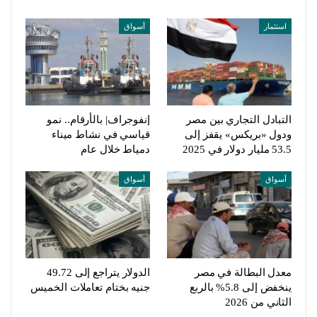
استثمار
أسواق
التبادل التجاري بين مصر
إنفوجراف| بالأرقام.. نمو
ودول «بريكس» يقفز إلى
قياسي في نشاط ميناء
53.5 مليار دولار في 2025
دمياط خلال عام
أسواق
أسواق
معدل البطالة في مصر
الدولار يتراجع إلى 49.72
ينخفض إلى 5.8% بالربع
جنيه بختام تعاملات الخميس
الثاني من 2026